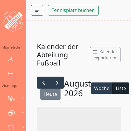
Tennisplatz buchen
Kalender der
Mitgliedschaft
Kalender
Abteilung
exportieren
Fußball
August
Abteilungen
Woche
Liste
2026
Heute