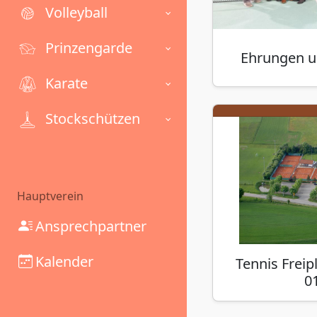
Volleyball
Prinzengarde
Ehrungen 
Karate
Stockschützen
Hauptverein
Ansprechpartner
Kalender
Tennis Freip
0