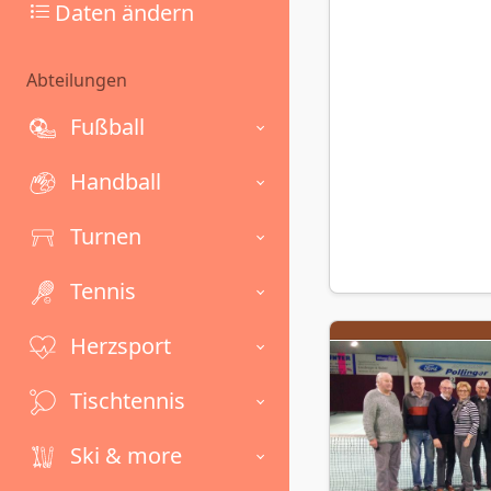
Daten ändern
Abteilungen
Fußball
Handball
Turnen
Tennis
Herzsport
Tischtennis
Ski & more