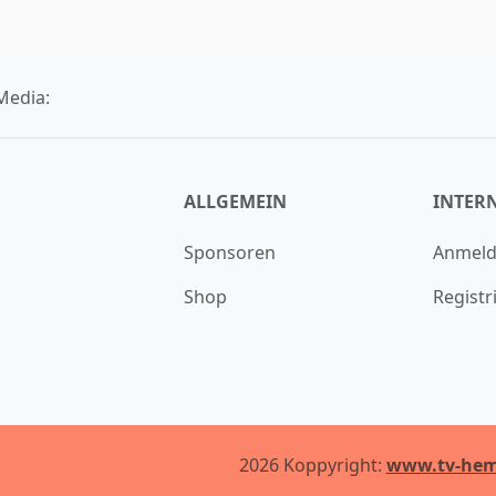
Media:
ALLGEMEIN
INTER
Sponsoren
Anmel
Shop
Registr
2026 Koppyright:
www.tv-hem