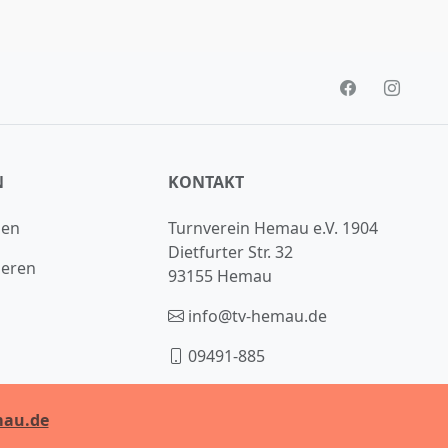
N
KONTAKT
den
Turnverein Hemau e.V. 1904
Dietfurter Str. 32
ieren
93155 Hemau
info@tv-hemau.de
09491-885
au.de