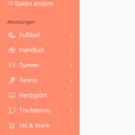
Daten ändern
Abteilungen
Fußball
Handball
Turnen
Tennis
Herzsport
Tischtennis
Ski & more