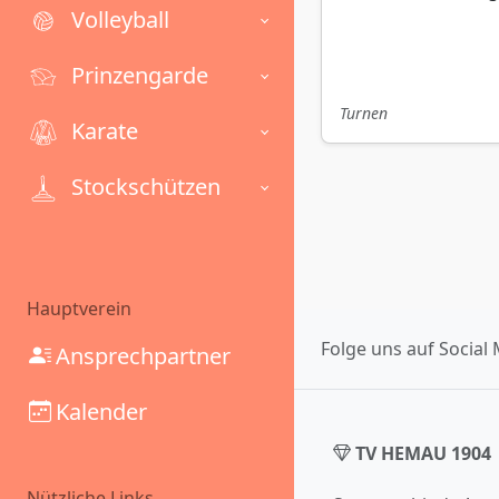
Volleyball
Prinzengarde
Turnen
Karate
Stockschützen
Hauptverein
Folge uns auf Social 
Ansprechpartner
Kalender
TV HEMAU 1904
Nützliche Links