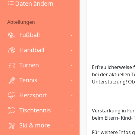
Daten ändern
Abteilungen
Fußball
Handball
Turnen
Erfreulicherweise
bei der aktuellen 
Tennis
Unterstützung! Ob 
Herzsport
Tischtennis
Verstärkung in For
beim Eltern- Kind- 
Ski & more
Für weitere Infos 