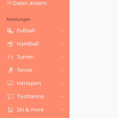
Daten ändern
Abteilungen
Fußball
Handball
Turnen
Tennis
Herzsport
Tischtennis
Ski & more