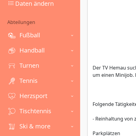
Daten ändern
Abteilungen
Fußball
Handball
Turnen
Der TV Hemau sucht
um einen Minijob. D
Tennis
Herzsport
Folgende Tätigkeit
Tischtennis
- Reinhaltung von
Ski & more
Parkplätzen