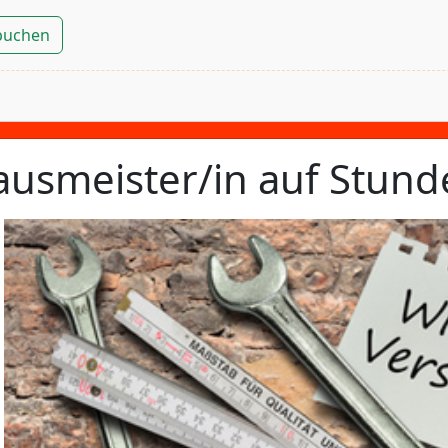
 buchen
usmeister/in auf Stund