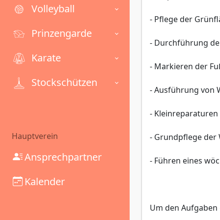
Volleyball
- Pflege der Grün
Prinzengarde
- Durchführung de
Karate
- Markieren der Fu
Stockschützen
- Ausführung von 
- Kleinreparaturen
Hauptverein
- Grundpflege de
Ansprechpartner
- Führen eines wö
Kalender
Um den Aufgaben g