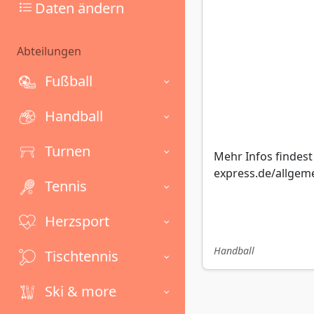
Daten ändern
Abteilungen
Fußball
Handball
Turnen
Mehr Infos findes
express.de/allgem
Tennis
Herzsport
Handball
Tischtennis
Ski & more