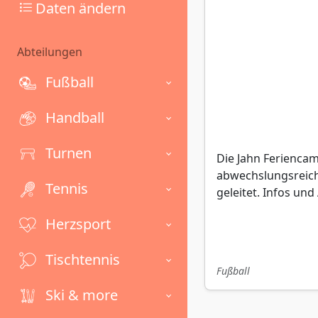
Daten ändern
Abteilungen
Fußball
Handball
Turnen
Die Jahn Ferienca
abwechslungsreich
Tennis
geleitet. Infos un
Herzsport
Tischtennis
Fußball
Ski & more